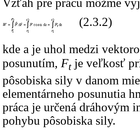
Vzťah pre prácu môžme vyj
(2.3.2)
kde
a
je uhol medzi vektor
posunutím,
F
je veľkosť pr
t
pôsobiska sily v danom mie
elementárneho posunutia hm
práca je určená dráhovým i
pohybu pôsobiska sily.