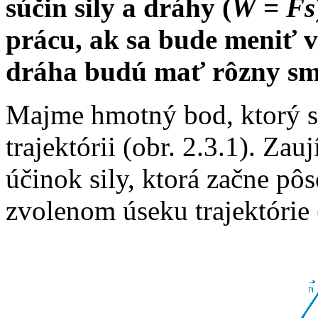
súčin sily a dráhy (
W
=
Fs
prácu, ak sa bude meniť ve
dráha budú mať rôzny s
M
ajme hmotný bod, ktorý 
trajektórii (obr. 2.3.1). Za
účinok sily, ktorá začne p
zvolenom úseku trajektóri