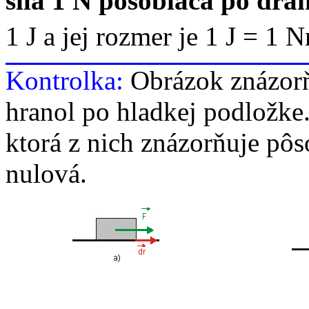
sila 1 N pôsobiaca po drá
1 J
a jej rozmer je 1 J = 1 
Kontrolka:
Obrázok znázorňu
hranol po hladkej podložke.
ktorá z nich znázorňuje pôso
nulová.