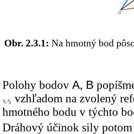
Obr. 2.3.1:
Na hmotný bod pôsob
Polohy bodov
A
,
B
popíšme
vzhľadom na zvolený re
hmotného bodu v týchto b
Dráhový účinok sily poto