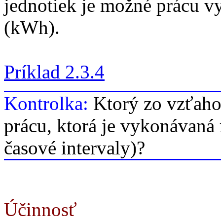
jednotiek je možné prácu v
(kWh).
Príklad 2.3.4
Kontrolka:
K
torý zo vzťaho
prácu, ktorá je vykonávaná
časové intervaly)?
Účinnosť