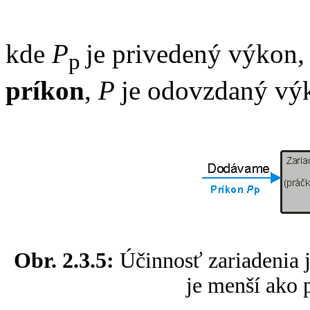
kde
P
je privedený výkon,
p
príkon
,
P
je odovzdaný výk
Obr. 2.3.5:
Účinnosť zariadenia 
je menší ako 