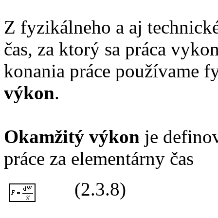
Z fyzikálneho a aj technick
čas, za ktorý sa práca vykon
konania práce používame fy
výkon
.
Okamžitý výkon
je defino
práce za elementárny čas
(2.3.8)