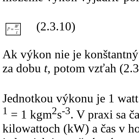
(2.3.10)
Ak výkon nie je konštantn
za dobu
t
, potom vzťah (2.3
Jednotkou výkonu je 1 watt
1
2
-3
= 1 kgm
s
.
V praxi sa č
kilowattoch (kW) a čas v ho